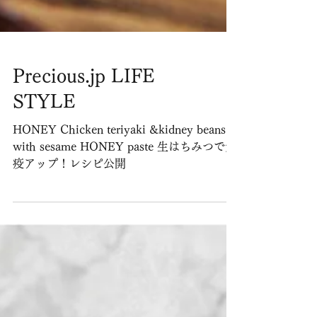
Precious.jp LIFE
STYLE
HONEY Chicken teriyaki &kidney beans
with sesame HONEY paste 生はちみつで免
疫アップ！レシピ公開